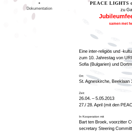
PEACE LIGHTS of
Dokumentation
zu Ga
Jubileumfe
samen met he
Eine inter-religiös und -kul
zum 10. Jahrestag von URI
Sofia (Bulgarien) und Dor
Ort:
St. Agneskirche, Beeklaan
Zeit:
26.04. – 5.05.2013
27./ 28. April (mit den PE
In Kooperation mit
Bart ten Broek, voorzitter
secretary Steering Comm